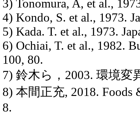
3) Tonomura, A, et al., 1973
4) Kondo, S. et al., 1973. J
5) Kada. T. et al., 1973. Jap
6) Ochiai, T. et al., 1982. B
100, 80.
7) 鈴木ら，2003. 環境変異原
8) 本間正充, 2018. Foods & Fo
8.