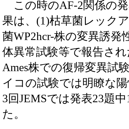
この時のAF-2関係の
果は、(1)枯草菌レックアッセ
菌WP2hcr-株の変異誘
体異常試験等で報告され
Ames株での復帰変異
イコの試験では明瞭な陽
3回JEMSでは発表23題
た。