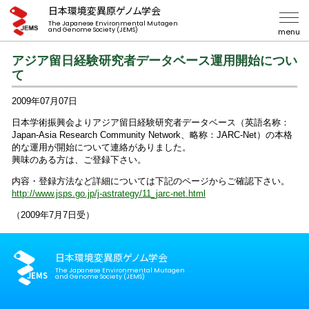
日本環境変異原ゲノム学会
The Japanese Environmental Mutagen
and Genome Society (JEMS)
menu
アジア留日経験研究者データベース運用開始につい
て
2009年07月07日
日本学術振興会よりアジア留日経験研究者データベース（英語名称：
Japan-Asia Research Community Network、略称：JARC-Net）の本格
的な運用が開始について連絡がありました。
興味のある方は、ご登録下さい。
内容・登録方法など詳細については下記のページからご確認下さい。
http://www.jsps.go.jp/j-astrategy/11_jarc-net.html
（2009年7月7日受）
日本環境変異原ゲノム学会
The Japanese Environmental Mutagen
and Genome Society (JEMS)