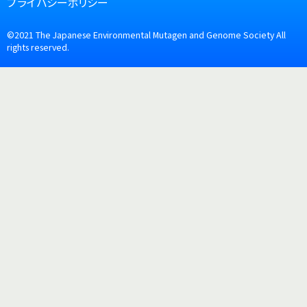
プライバシーポリシー
©2021
The Japanese Environmental Mutagen
and Genome Society All
rights reserved.