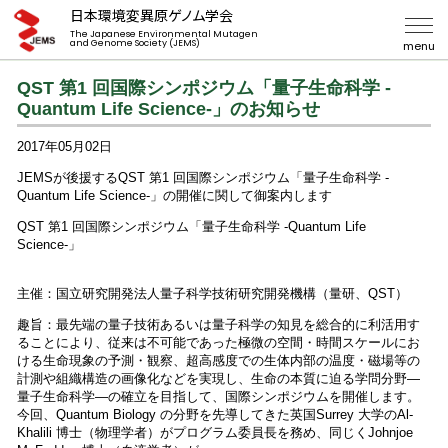
日本環境変異原ゲノム学会
The Japanese Environmental Mutagen
and Genome Society (JEMS)
menu
QST 第1 回国際シンポジウム「量子生命科学 -
Quantum Life Science-」のお知らせ
2017年05月02日
JEMSが後援するQST 第1 回国際シンポジウム「量子生命科学 -
Quantum Life Science-」の開催に関して御案内します
QST 第1 回国際シンポジウム「量子生命科学 -Quantum Life
Science-」
主催：国立研究開発法人量子科学技術研究開発機構（量研、QST）
趣旨：最先端の量子技術あるいは量子科学の知見を総合的に利活用す
ることにより、従来は不可能であった極微の空間・時間スケールにお
ける生命現象の予測・観察、超高感度での生体内部の温度・磁場等の
計測や組織構造の画像化などを実現し、生命の本質に迫る学問分野―
量子生命科学―の確立を目指して、国際シンポジウムを開催します。
今回、Quantum Biology の分野を先導してきた英国Surrey 大学のAl-
Khalili 博士（物理学者）がプログラム委員長を務め、同じくJohnjoe