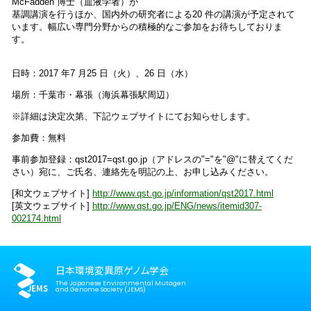
McFadden 博士（血液学者）が
基調講演を行うほか、国内外の研究者による20 件の講演が予定されて
います。幅広い専門分野からの積極的なご参加をお待ちしておりま
す。
日時：2017 年7 月25 日（火）、26 日（水）
場所：千葉市・幕張（海浜幕張駅周辺）
※詳細は決定次第、下記ウェブサイトにてお知らせします。
参加費：無料
事前参加登録：qst2017=qst.go.jp（アドレスの"="を"@"に替えてくだ
さい）宛に、ご氏名、連絡先を明記の上、お申し込みください。
[和文ウェブサイト]
http://www.qst.go.jp/information/qst2017.html
[英文ウェブサイト]
http://www.qst.go.jp/ENG/news/itemid307-
002174.html
日本環境変異原ゲノム学会
The Japanese Environmental Mutagen
and Genome Society (JEMS)