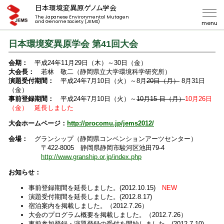
日本環境変異原ゲノム学会
The Japanese Environmental Mutagen
and Genome Society (JEMS)
menu
日本環境変異原学会 第41回大会
会期：
平成24年11月29日（木）～30日（金）
大会長：
若林 敬二（静岡県立大学環境科学研究所）
演題受付期間：
平成24年7月10日（火）～8月
20日（月）
8月31日
（金）
事前登録期間：
平成24年7月10日（火）～
10月15 日（月）
10月26日
（金） 延長しました
大会ホームページ：
http://procomu.jp/jems2012/
会場：
グランシップ（静岡県コンベンションアーツセンター）
〒422-8005 静岡県静岡市駿河区池田79-4
http://www.granship.or.jp/index.php
お知らせ：
事前登録期間を延長しました。(2012.10.15)
NEW
演題受付期間を延長しました。(2012.8.17)
宿泊案内を掲載しました。（2012.7.26）
大会のプログラム概要を掲載しました。（2012.7.26）
事前参加登録・演題登録の受付を開始しました。(2012.7.10)